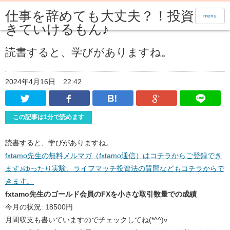
仕事を辞めても大丈夫？！投資で生
menu
きていけるもん♪
読書すると、学びがありますね。
2024年4月16日
22:42
Twitter
Facebook
はてなブックマーク
Google Pl
この記事は1分で読めます
読書すると、学びがありますね。
fxtamo先生の無料メルマガ（fxtamo通信）はコチラからご登録でき
ます♪ゆったり実験、ライフマッチ投資法の質問などもコチラからで
きます。
fxtamo先生のゴールド会員のFXを小さな取引数量での成績
今月の状況: 18500円
月間収支も書いていますのでチェックしてね(*^^)v