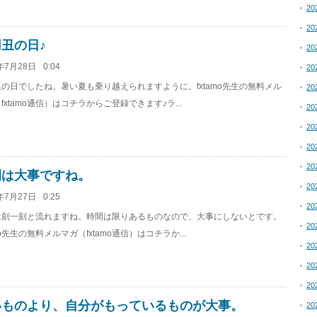
20
20
丑の日♪
20
年7月28日
0:04
20
の日でしたね。暑い夏も乗り越えられますように。fxtamo先生の無料メル
20
fxtamo通信）はコチラからご登録できます♪ラ...
20
20
20
20
間は大事ですね。
20
年7月27日
0:25
20
は刻一刻と流れますね。時間は限りあるものなので、大事にしないとです。
20
amo先生の無料メルマガ（fxtamo通信）はコチラか...
20
20
20
いものより、自分がもっているものが大事。
20