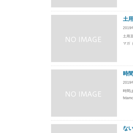
土用
2019
土用丑
マガ（
時
2019
時間
fxt
な