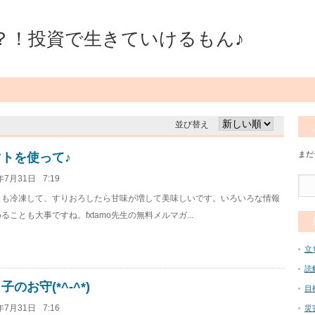
？！投資で生きていけるもん♪
並び替え
まだ
トを使って♪
年7月31日
7:19
トも冷凍して、すりおろしたら甘味が増して美味しいです。いろいろな情報
ることも大事ですね。fxtamo先生の無料メルマガ...
立
読
子のお守(*^-^*)
目
年7月31日
7:16
災