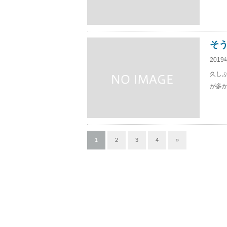
そう
2019
久し
が多か
1
2
3
4
»