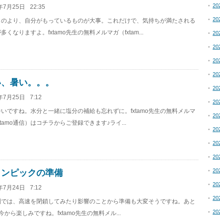
20
年7月25日
22:35
20
ものより、自分がもっているものが大事。これだけで、気持ちが満たされる
多くなりますよ。fxtamo先生の無料メルマガ（fxtam...
20
20
20
20
い、暑い。。。
20
年7月25日
7:12
20
いですね。水分と一緒に塩分の補給も忘れずに。fxtamo先生の無料メルマ
20
xtamo通信）はコチラからご登録できます♪ライ...
20
20
20
20
リンピックの準備
20
年7月24日
7:12
20
圏では、高速を閉鎖してみたり影響のことから準備も大変そうですね。あと
20
今から楽しみですね。fxtamo先生の無料メル...