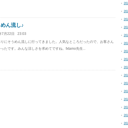
20
20
20
めん流し♪
20
年7月22日
23:03
20
ぶりにそうめん流しに行ってきました。人気なところだったので、お客さん
20
ったです。みんな涼しさを求めてですね。fxtamo先生...
20
20
20
20
20
20
20
20
20
20