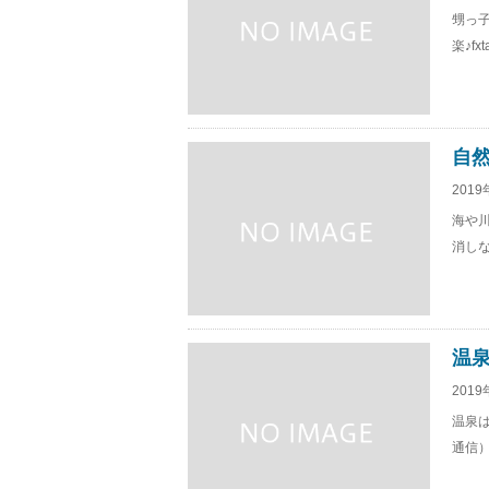
甥っ
楽♪f
自
2019
海や
消しな
温
2019
温泉は
通信）