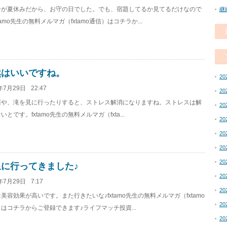
子が夏休みだから、お守の日でした。でも、宿題してるか見てるだけなので
継
xtamo先生の無料メルマガ（fxtamo通信）はコチラか...
然はいいですね。
20
年7月29日
22:47
20
川や、滝を見に行ったりすると、ストレス解消になりますね。ストレスは解
20
いとです。fxtamo先生の無料メルマガ（fxta...
20
20
20
20
泉に行ってきました♪
20
年7月29日
7:17
20
美容効果が高いです。また行きたいな♪fxtamo先生の無料メルマガ（fxtamo
20
はコチラからご登録できます♪ライフマッチ投資...
20