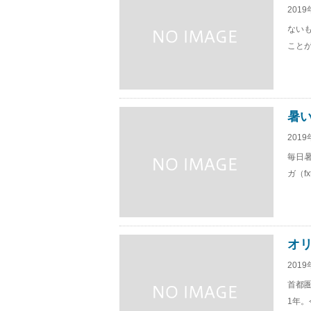
2019
ない
ことが
暑
2019
毎日暑
ガ（f
オ
2019
首都
1年。