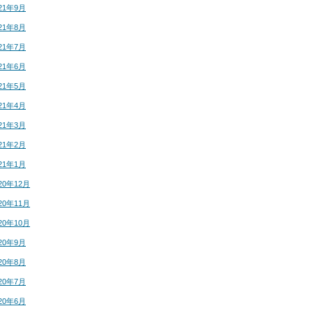
21年9月
21年8月
21年7月
21年6月
21年5月
21年4月
21年3月
21年2月
21年1月
20年12月
20年11月
20年10月
20年9月
20年8月
20年7月
20年6月