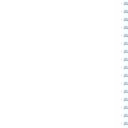
20
20
20
20
20
20
20
20
20
20
20
20
20
20
20
20