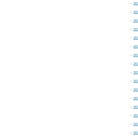
20
20
20
20
20
20
20
20
20
20
20
20
20
20
20
20