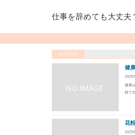
仕事を辞めても大丈夫
2025年2月
健
2025
健康は
録でき
花
2025