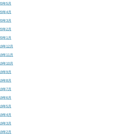
20年5月
20年4月
20年3月
20年2月
20年1月
19年12月
19年11月
19年10月
19年9月
19年8月
19年7月
19年6月
19年5月
19年4月
19年3月
19年2月