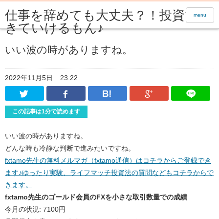
仕事を辞めても大丈夫？！投資で生
menu
きていけるもん♪
いい波の時がありますね。
2022年11月5日
23:22
Twitter
Facebook
はてなブックマーク
Google Pl
この記事は1分で読めます
いい波の時がありますね。
どんな時も冷静な判断で進みたいですね。
fxtamo先生の無料メルマガ（fxtamo通信）はコチラからご登録でき
ます♪ゆったり実験、ライフマッチ投資法の質問などもコチラからで
きます。
fxtamo先生のゴールド会員のFXを小さな取引数量での成績
今月の状況: 7100円