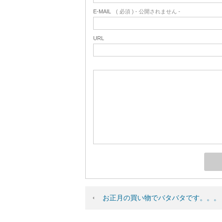
E-MAIL
( 必須 ) - 公開されません -
URL
お正月の買い物でバタバタです。。。