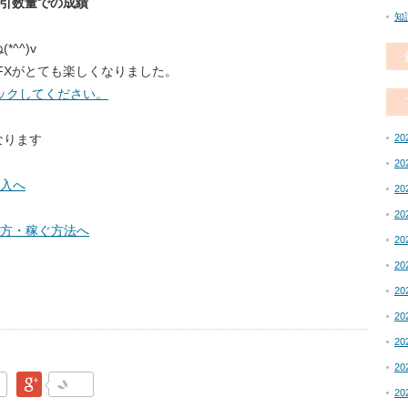
取引数量での成績
知
^^)v
でFXがとても楽しくなりました。
リックしてください。
なります
20
20
20
20
20
20
20
20
20
20
なブックマーク
Google Plus
20