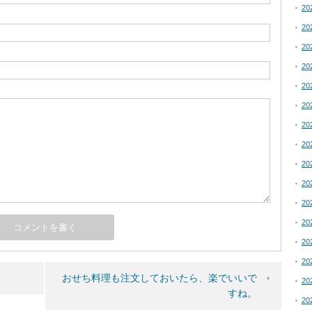
20
20
20
20
20
20
20
20
20
20
20
20
20
20
おせち料理も注文しておいたら、楽でいいで
20
すね。
20