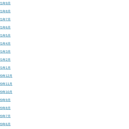
21年9月
21年8月
21年7月
21年6月
21年5月
21年4月
21年3月
21年2月
21年1月
20年12月
20年11月
20年10月
20年9月
20年8月
20年7月
20年6月