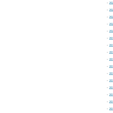
20
20
20
20
20
20
20
20
20
20
20
20
20
20
20
20