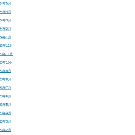
24年5月
24年4月
24年3月
24年2月
24年1月
23年12月
23年11月
23年10月
23年9月
23年8月
23年7月
23年6月
23年5月
23年4月
23年3月
23年2月