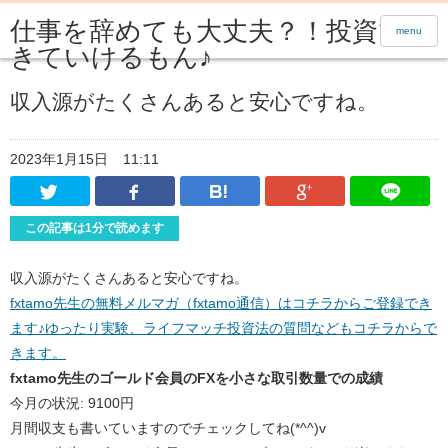
仕事を辞めても大丈夫？！投資で生
menu
きていけるもん♪
収入源がたくさんあると安心ですね。
2023年1月15日
11:11
Twitter
Facebook
はてなブックマーク
Google Pl
この記事は1分で読めます
収入源がたくさんあると安心ですね。
fxtamo先生の無料メルマガ（fxtamo通信）はコチラからご登録でき
ます♪ゆったり実験、ライフマッチ投資法の質問などもコチラからで
きます。
fxtamo先生のゴールド会員のFXを小さな取引数量での成績
今月の状況: 9100円
月間収支も書いていますのでチェックしてね(*^^)v