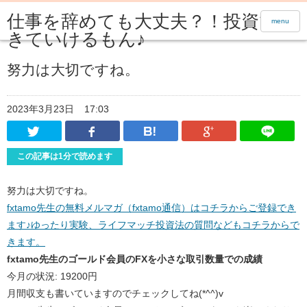
仕事を辞めても大丈夫？！投資で生
menu
きていけるもん♪
努力は大切ですね。
2023年3月23日
17:03
Twitter
Facebook
はてなブックマーク
Google Pl
この記事は1分で読めます
努力は大切ですね。
fxtamo先生の無料メルマガ（fxtamo通信）はコチラからご登録でき
ます♪ゆったり実験、ライフマッチ投資法の質問などもコチラからで
きます。
fxtamo先生のゴールド会員のFXを小さな取引数量での成績
今月の状況: 19200円
月間収支も書いていますのでチェックしてね(*^^)v