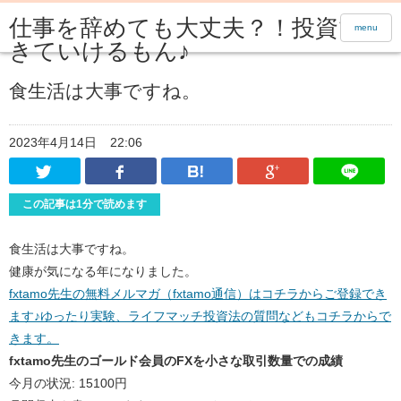
仕事を辞めても大丈夫？！投資で生
menu
きていけるもん♪
食生活は大事ですね。
2023年4月14日
22:06
Twitter
Facebook
はてなブックマーク
Google Pl
この記事は1分で読めます
食生活は大事ですね。
健康が気になる年になりました。
fxtamo先生の無料メルマガ（fxtamo通信）はコチラからご登録でき
ます♪ゆったり実験、ライフマッチ投資法の質問などもコチラからで
きます。
fxtamo先生のゴールド会員のFXを小さな取引数量での成績
今月の状況: 15100円