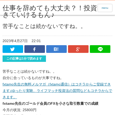
仕事を辞めても大丈夫？！投資で生
menu
きていけるもん♪
苦手なことは続かないですね。。
2023年4月27日
22:01
Twitter
Facebook
はてなブックマーク
Google Pl
この記事は1分で読めます
苦手なことは続かないですね。。
自分に合っているものが大事ですね。
fxtamo先生の無料メルマガ（fxtamo通信）はコチラからご登録でき
ます♪ゆったり実験、ライフマッチ投資法の質問などもコチラからで
きます。
fxtamo先生のゴールド会員のFXを小さな取引数量での成績
今月の状況: 25800円