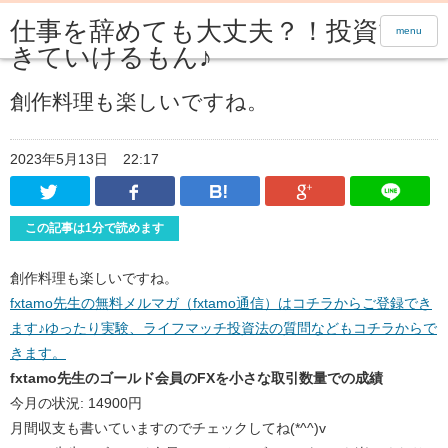
仕事を辞めても大丈夫？！投資で生
menu
きていけるもん♪
創作料理も楽しいですね。
2023年5月13日
22:17
Twitter
Facebook
はてなブックマーク
Google Pl
この記事は1分で読めます
創作料理も楽しいですね。
fxtamo先生の無料メルマガ（fxtamo通信）はコチラからご登録でき
ます♪ゆったり実験、ライフマッチ投資法の質問などもコチラからで
きます。
fxtamo先生のゴールド会員のFXを小さな取引数量での成績
今月の状況: 14900円
月間収支も書いていますのでチェックしてね(*^^)v