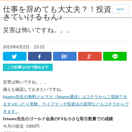
仕事を辞めても大丈夫？！投資で生
menu
きていけるもん♪
災害は怖いですね。。。
2023年6月2日
23:22
Twitter
Facebook
はてなブックマーク
Google Pl
この記事は1分で読めます
災害は怖いですね。。。
備えも確認しておきたいですね。
fxtamo先生の無料メルマガ（fxtamo通信）はコチラからご登録でき
ます♪ゆったり実験、ライフマッチ投資法の質問などもコチラからで
きます。
fxtamo先生のゴールド会員のFXを小さな取引数量での成績
今月の状況: 1900円