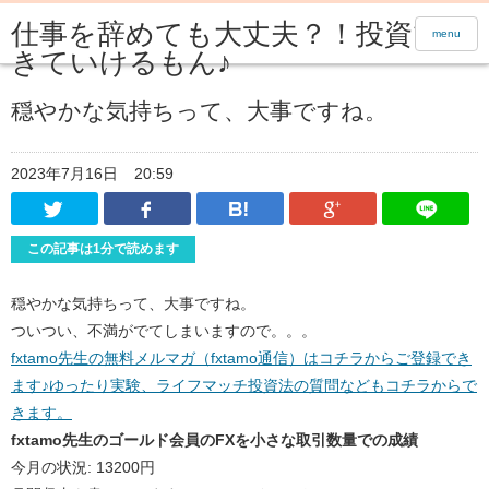
仕事を辞めても大丈夫？！投資で生
menu
きていけるもん♪
穏やかな気持ちって、大事ですね。
2023年7月16日
20:59
Twitter
Facebook
はてなブックマーク
Google Pl
この記事は1分で読めます
穏やかな気持ちって、大事ですね。
ついつい、不満がでてしまいますので。。。
fxtamo先生の無料メルマガ（fxtamo通信）はコチラからご登録でき
ます♪ゆったり実験、ライフマッチ投資法の質問などもコチラからで
きます。
fxtamo先生のゴールド会員のFXを小さな取引数量での成績
今月の状況: 13200円