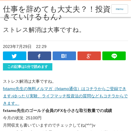
仕事を辞めても大丈夫？！投資で生
menu
きていけるもん♪
ストレス解消は大事ですね。
2023年7月29日
22:29
Twitter
Facebook
はてなブックマーク
Google Pl
この記事は1分で読めます
ストレス解消は大事ですね。
fxtamo先生の無料メルマガ（fxtamo通信）はコチラからご登録でき
ます♪ゆったり実験、ライフマッチ投資法の質問などもコチラからで
きます。
fxtamo先生のゴールド会員のFXを小さな取引数量での成績
今月の状況: 25100円
月間収支も書いていますのでチェックしてね(*^^)v