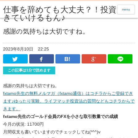
仕事を辞めても大丈夫？！投資で生
menu
きていけるもん♪
感謝の気持ちは大切ですね。
2023年8月10日
22:25
Twitter
Facebook
はてなブックマーク
Google Pl
この記事は1分で読めます
感謝の気持ちは大切ですね。
fxtamo先生の無料メルマガ（fxtamo通信）はコチラからご登録でき
ます♪ゆったり実験、ライフマッチ投資法の質問などもコチラからで
きます。
fxtamo先生のゴールド会員のFXを小さな取引数量での成績
今月の状況: 11700円
月間収支も書いていますのでチェックしてね(*^^)v