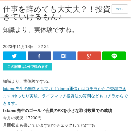
仕事を辞めても大丈夫？！投資で生
menu
きていけるもん♪
知識より、実体験ですね。
2023年11月18日
22:34
Twitter
Facebook
はてなブックマーク
Google Pl
この記事は1分で読めます
知識より、実体験ですね。
fxtamo先生の無料メルマガ（fxtamo通信）はコチラからご登録でき
ます♪ゆったり実験、ライフマッチ投資法の質問などもコチラからで
きます。
fxtamo先生のゴールド会員のFXを小さな取引数量での成績
今月の状況: 17200円
月間収支も書いていますのでチェックしてね(*^^)v