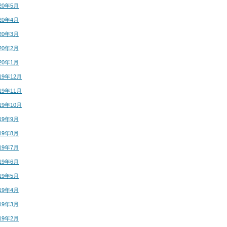
20年5月
20年4月
20年3月
20年2月
20年1月
19年12月
19年11月
19年10月
19年9月
19年8月
19年7月
19年6月
19年5月
19年4月
19年3月
19年2月