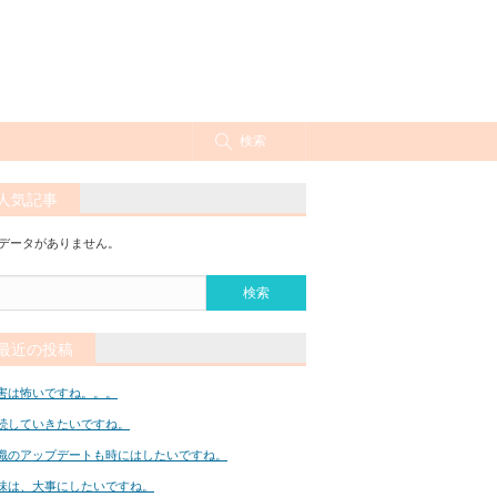
検索
人気記事
データがありません。
最近の投稿
害は怖いですね。。。
続していきたいですね。
識のアップデートも時にはしたいですね。
味は、大事にしたいですね。