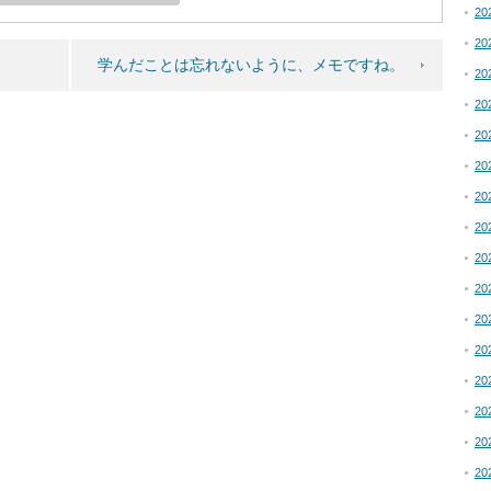
20
20
学んだことは忘れないように、メモですね。
20
20
20
20
20
20
20
20
20
20
20
20
20
20