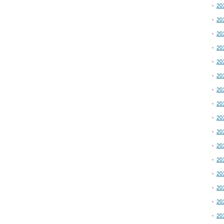
20
20
20
20
20
20
20
20
20
20
20
20
20
20
20
20