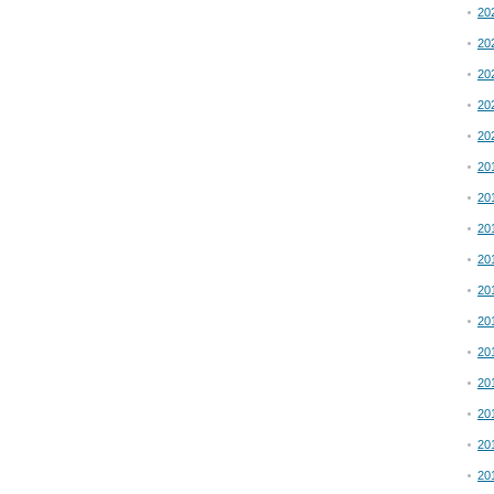
20
20
20
20
20
20
20
20
20
20
20
20
20
20
20
20