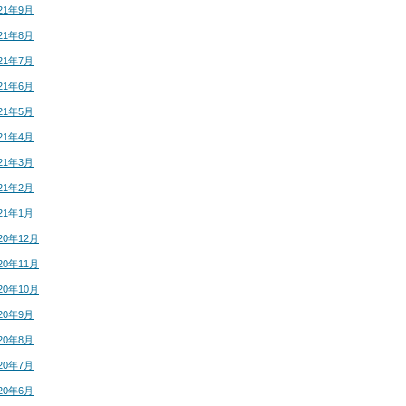
21年9月
21年8月
21年7月
21年6月
21年5月
21年4月
21年3月
21年2月
21年1月
20年12月
20年11月
20年10月
20年9月
20年8月
20年7月
20年6月