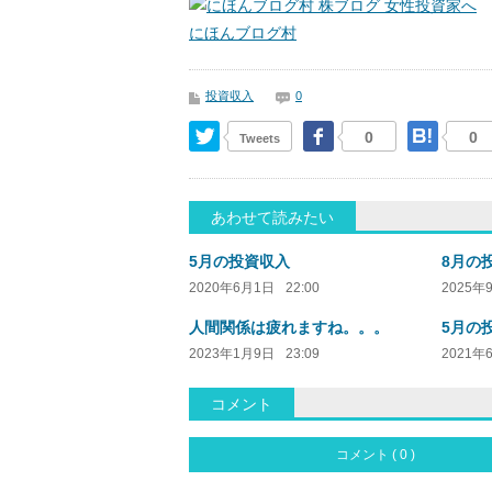
にほんブログ村
投資収入
0
Twitter
Facebook
はて
0
0
Tweets
あわせて読みたい
5月の投資収入
8月の
2020年6月1日
22:00
2025年
人間関係は疲れますね。。。
5月の
2023年1月9日
23:09
2021年
コメント
コメント ( 0 )