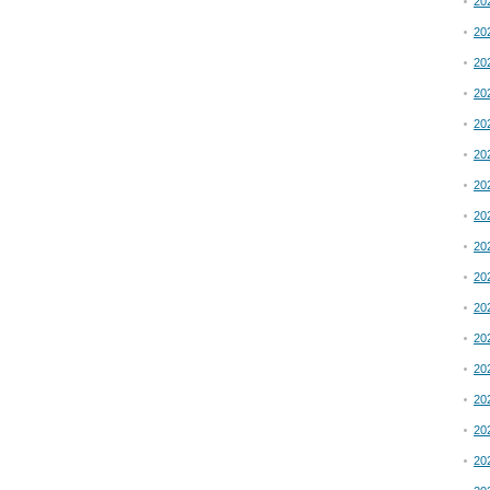
20
20
20
20
20
20
20
20
20
20
20
20
20
20
20
20