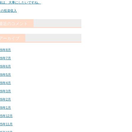
味は、大事にしたいですね。
月の投資収入
最近のコメント
アーカイブ
26年8月
26年7月
26年6月
26年5月
26年4月
26年3月
26年2月
26年1月
25年12月
25年11月