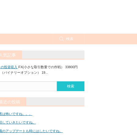
検索
人気記事
月の投資収入
FX(小さな取引数量での作戦） 33800円
O（バイナリーオプション） 19...
最近の投稿
害は怖いですね。。。
続していきたいですね。
識のアップデートも時にはしたいですね。