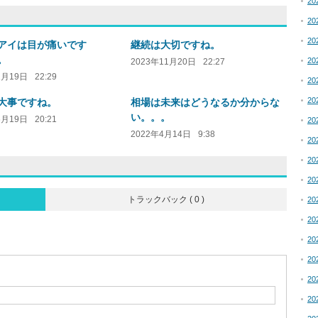
20
20
20
アイは目が痛いです
継続は大切ですね。
。
20
2023年11月20日
22:27
1月19日
22:29
20
20
大事ですね。
相場は未来はどうなるか分からな
い。。。
6月19日
20:21
20
2022年4月14日
9:38
20
20
20
トラックバック ( 0 )
20
20
20
20
20
20