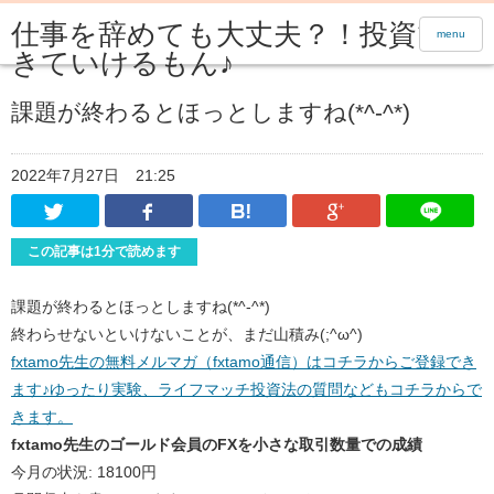
仕事を辞めても大丈夫？！投資で生
menu
きていけるもん♪
課題が終わるとほっとしますね(*^-^*)
2022年7月27日
21:25
Twitter
Facebook
はてなブックマーク
Google Pl
この記事は1分で読めます
課題が終わるとほっとしますね(*^-^*)
終わらせないといけないことが、まだ山積み(;^ω^)
fxtamo先生の無料メルマガ（fxtamo通信）はコチラからご登録でき
ます♪ゆったり実験、ライフマッチ投資法の質問などもコチラからで
きます。
fxtamo先生のゴールド会員のFXを小さな取引数量での成績
今月の状況: 18100円