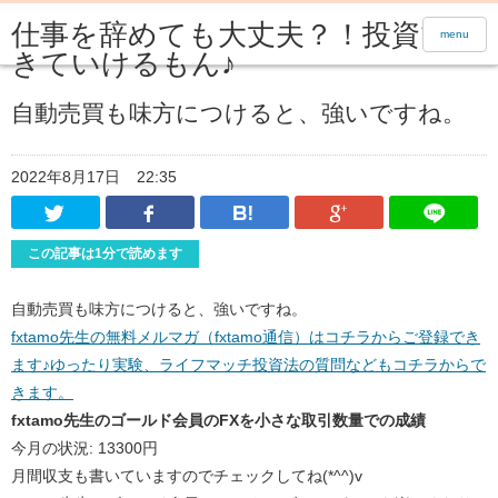
仕事を辞めても大丈夫？！投資で生
menu
きていけるもん♪
自動売買も味方につけると、強いですね。
2022年8月17日
22:35
Twitter
Facebook
はてなブックマーク
Google Pl
この記事は1分で読めます
自動売買も味方につけると、強いですね。
fxtamo先生の無料メルマガ（fxtamo通信）はコチラからご登録でき
ます♪ゆったり実験、ライフマッチ投資法の質問などもコチラからで
きます。
fxtamo先生のゴールド会員のFXを小さな取引数量での成績
今月の状況: 13300円
月間収支も書いていますのでチェックしてね(*^^)v