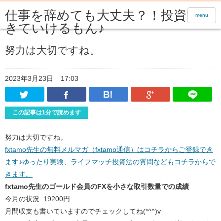
仕事を辞めても大丈夫？！投資で生
menu
きていけるもん♪
努力は大切ですね。
2023年3月23日
17:03
Twitter
Facebook
はてなブックマーク
Google Pl
この記事は1分で読めます
努力は大切ですね。
fxtamo先生の無料メルマガ（fxtamo通信）はコチラからご登録でき
ます♪ゆったり実験、ライフマッチ投資法の質問などもコチラからで
きます。
fxtamo先生のゴールド会員のFXを小さな取引数量での成績
今月の状況: 19200円
月間収支も書いていますのでチェックしてね(*^^)v