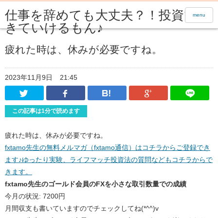
仕事を辞めても大丈夫？！投資で生
menu
きていけるもん♪
疲れた時は、休みが必要ですね。
2023年11月9日
21:45
Twitter
Facebook
はてなブックマーク
Google Pl
この記事は1分で読めます
疲れた時は、休みが必要ですね。
fxtamo先生の無料メルマガ（fxtamo通信）はコチラからご登録でき
ます♪ゆったり実験、ライフマッチ投資法の質問などもコチラからで
きます。
fxtamo先生のゴールド会員のFXを小さな取引数量での成績
今月の状況: 7200円
月間収支も書いていますのでチェックしてね(*^^)v