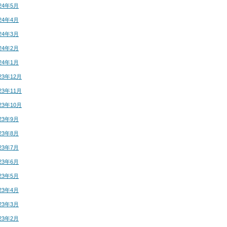
24年5月
24年4月
24年3月
24年2月
24年1月
23年12月
23年11月
23年10月
23年9月
23年8月
23年7月
23年6月
23年5月
23年4月
23年3月
23年2月