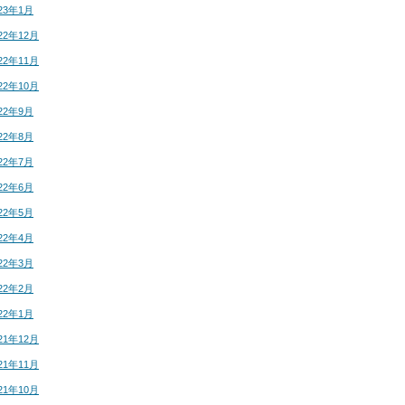
23年1月
22年12月
22年11月
22年10月
22年9月
22年8月
22年7月
22年6月
22年5月
22年4月
22年3月
22年2月
22年1月
21年12月
21年11月
21年10月