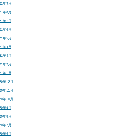
21年9月
21年8月
21年7月
21年6月
21年5月
21年4月
21年3月
21年2月
21年1月
20年12月
20年11月
20年10月
20年9月
20年8月
20年7月
20年6月