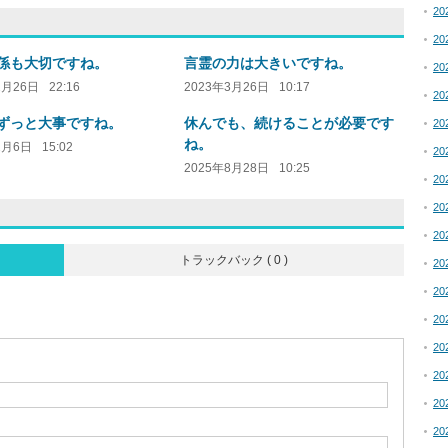
20
20
係も大切ですね。
言霊の力は大きいですね。
20
2月26日
22:16
2023年3月26日
10:17
20
ずっと大事ですね。
休んでも、続けることが必要です
20
ね。
2月6日
15:02
20
2025年8月28日
10:25
20
20
20
トラックバック ( 0 )
20
20
20
20
20
20
20