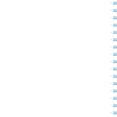
20
20
20
20
20
20
20
20
20
20
20
20
20
20
20
20