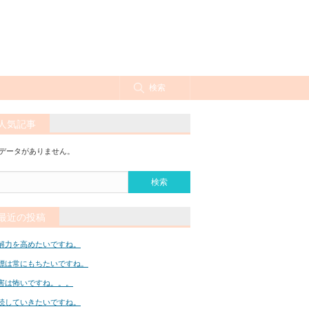
検索
人気記事
データがありません。
最近の投稿
解力を高めたいですね。
標は常にもちたいですね。
害は怖いですね。。。
続していきたいですね。