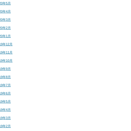
20年5月
20年4月
20年3月
20年2月
20年1月
19年12月
19年11月
19年10月
19年9月
19年8月
19年7月
19年6月
19年5月
19年4月
19年3月
19年2月