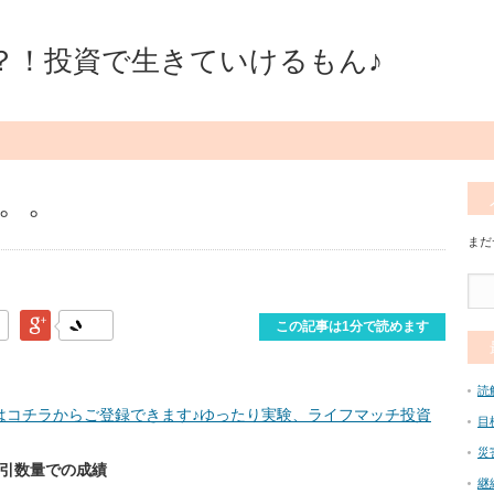
？！投資で生きていけるもん♪
。。
まだ
なブックマーク
Google Plus
この記事は1分で読めます
読
通信）はコチラからご登録できます♪ゆったり実験、ライフマッチ投資
目
災
取引数量での成績
継